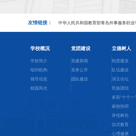
友情链接：
中华人民共和国教育部
青岛外事服务职业
学校概况
党团建设
立德树人
学校简介
党建新闻
制度建设
组织机构
党务公开
队伍建设
领导信息
团队建设
润玉论坛
校园风光四
校园风光
民族团结
多彩“十个一”
家校协同
评优树先
仪式教育
心理健康