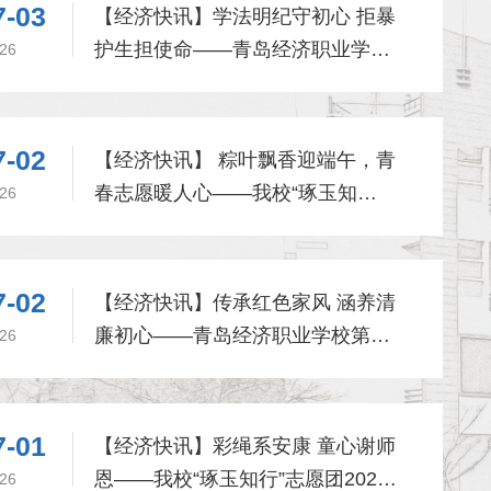
7-03
【经济快讯】学法明纪守初心 拒暴
护生担使命——青岛经济职业学校
26
2025级4班团支部开展主题团日活
动
7-02
【经济快讯】 粽叶飘香迎端午，青
春志愿暖人心——我校“琢玉知
26
行”志愿团2025级5班志愿服务队开
展端午节志愿服务活动
7-02
【经济快讯】传承红色家风 涵养清
廉初心——青岛经济职业学校第二
26
党支部开展主题党团日活动
7-01
【经济快讯】彩绳系安康 童心谢师
恩——我校“琢玉知行”志愿团2025
经济快讯】家教好故事:以爱为舟，伴她向阳成长
26