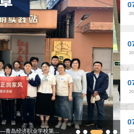
0
20
0
20
0
20
0
我校“琢玉知行”志愿团2…
【
20